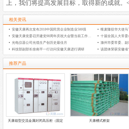
上，我们将提高发展目标，取得新的成就。< b
相关资讯
安徽天康再次发布2018中国民营企业制造业500强
喀麦隆驻华大使马
安徽天康党委召开建党98周年庆祝大会暨当前工作部署
光电仪器公司光缆生产创历史最佳月
滁州市委常委、副
科技部副部长徐南平一行访问安徽天康进行调研
该团体荣获安徽省
推荐产品
天康箱型交流金属封闭高压柜（固定
天康槽式桥架
式）