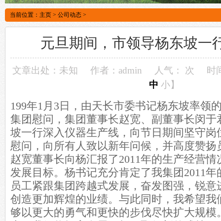
当前位置：
主页
>
公司动态
>
元旦期间，市领导杨东坡一
文章出处：未知
作者：admin
人气：
次
时间
中
小
】
199年1月3日，由天长市委书记杨东坡率领
集团慰问，集团董事长赵宽、副董事长闵于君等
坡一行深入仪器生产线，向节日期间坚守岗
慰问，向所有人致以新年问候，并高度赞扬
赵宽董事长向杨汇报了2011年的生产经营情况
发展目标。杨书记充分肯定了我集团2011
员工紧跟集团跨越式发展，奋发图强，锐意
创造更加辉煌的业绩。与此同时，我希望我
够以更大的勇气和更快的步伐尽快扩大规模