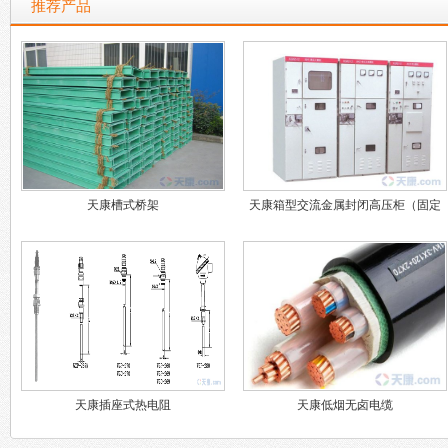
推荐产品
天康槽式桥架
天康箱型交流金属封闭高压柜（固定
式）
天康插座式热电阻
天康低烟无卤电缆