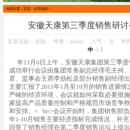
当前位置：
主页
>
公司动态
>
安徽天康第三季度销售研讨
文章出处：未知
作者：admin
人气：
次
时间
中
小
】
年11月6日上午，安徽天康集团第三季
成功举行会议由集团常务副总经理毛主持
君、监事会主席李劲松及部分销售副经理出席会
主要汇报了2011年1月至10月的销售进展
严峻的经济环境，会议就如何采取必要措
家提高产品质量控制和严格规范市场竞争
和安排。< br/>会议开始时，集团销售部负
年1-10月销售主要经济指标完成情况，补
回答了销售经理在第二季度销售论坛上提