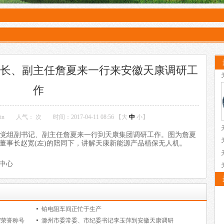
长、副主任詹夏来一行来安徽天康调研工
作
in
人气：
次
时间：2017-04-11 08:56 【
大
中
小
】
常委会党组副书记、副主任詹夏来一行到天康集团调研工作。图为詹夏
团董事长赵宽(左)的陪同下，讲解天康新能源产品植保无人机。
测中心
铂电阻车间正忙于生产
”荣誉称号
滁州市委常委、市纪委书记李玉萍到安徽天康调研