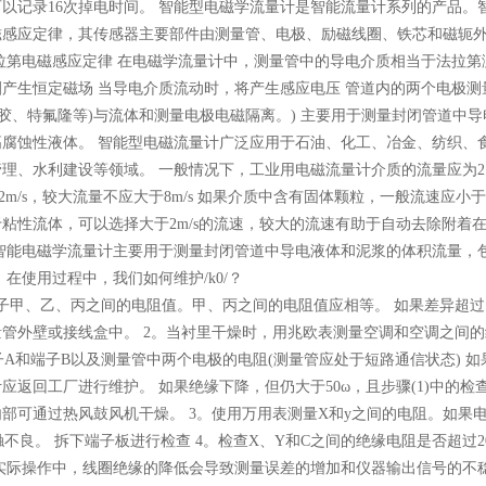
可以记录16次掉电时间。
智能型电磁学流量计
是智能流量计系列的产品。
磁感应定律，其传感器主要部件由测量管、电极、励磁线圈、铁芯和磁轭
拉第电磁感应定律 在电磁学流量计中，测量管中的导电介质相当于法拉第
产生恒定磁场 当导电介质流动时，将产生感应电压 管道内的两个电极测
橡胶、特氟隆等)与流体和测量电极电磁隔离。) 主要用于测量封闭管道中导
腐蚀性液体。 智能型电磁流量计广泛应用于石油、化工、冶金、纺织、
理、水利建设等领域。 一般情况下，工业用电磁流量计介质的流量应为2 
2m/s，较大流量不应大于8m/s 如果介质中含有固体颗粒，一般流速应小于3
粘性流体，可以选择大于2m/s的流速，较大的流速有助于自动去除附着
智能电磁学流量计
主要用于测量封闭管道中导电液体和泥浆的体积流量，
在使用过程中，我们如何维护/k0/？
子甲、乙、丙之间的电阻值。甲、丙之间的电阻值应相等。 如果差异超过
管外壁或接线盒中。 2。当衬里干燥时，用兆欧表测量空调和空调之间的
端子A和端子B以及测量管中两个电极的电阻(测量管应处于短路通信状态) 如
返回工厂进行维护。 如果绝缘下降，但仍大于50ω，且步骤(1)中的检
部可通过热风鼓风机干燥。 3。使用万用表测量X和y之间的电阻。如果
不良。 拆下端子板进行检查 4。检查X、Y和C之间的绝缘电阻是否超过20
实际操作中，线圈绝缘的降低会导致测量误差的增加和仪器输出信号的不