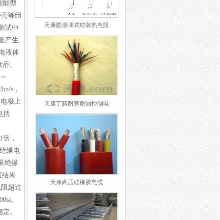
智能型
外壳等组
天康圆接插式铠装热电阻
测试中
量产生
电液体
食品、
~
m/s，
在电极上
天康丁腈耐寒耐油控制电
包括
1倍，
绝缘电
果绝缘
查结果
天康高压硅橡胶电缆
电阻超过
0ω。
稳定。