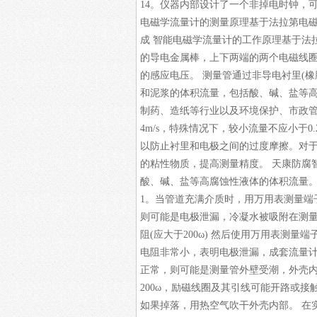
14。仪器内部设计了一个非掉电时钟，
电磁学流量计的测量原理基于法拉第电
成 智能电磁学流量计的工作原理基于法
的导电金属棒，上下两端的两个电磁线圈
的感应电压。 测量管通过非导电衬里(
和泥浆的体积流量，包括酸、碱、盐等高
制药、造纸等行业以及环境保护、市政管
4m/s，特殊情况下，较小流量不应小于0.
以防止衬里和电极之间的过度摩擦。对于
的粘性物质，提高测量精度。
天康防腐
酸、碱、盐等高腐蚀性液体的体积流量。 
1。当管道充满介质时，用万用表测量端
则可能是电极泄漏，冷凝水被吸附在测量
阻(应大于200ω) 然后使用万用表测量
电阻非常小，表明电极泄漏，成套流量计应
正常，则可能是测量管外壁受潮，外壳内
200ω，励磁线圈及其引线可能开路或接触
如果掉落，用热空气吹干外壳内部。 在