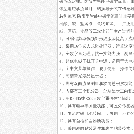
磁感应定律。防腐型智能电磁学流量计
体型电磁学流量计，转换器安装在传感器
芯和轭壳 防腐型智能电磁学流量计主要
种酸、碱、盐溶液、食物浆等。，广泛
纸、医药、食品等工农业部门生产过程的
1。可编程频率低频矩形波激励提高了流
2。采用16位嵌入式微处理器，运算速
3。全数字量处理，抗干扰能力强，测量可
4。超低电磁干扰开关电源，适用于大电
5。全中文菜单操作，易于使用，操作简
6，高清背光液晶显示器；
7，具有双向流量测量和双向总积累功能
8。内部有三个积分器，分别显示正向积
9，用RS485或RS232数字通信信号输出
10，具有电导率测量功能，可区分传感
11。恒流励磁电流范围广，可用于不同公
12，具有自检和自诊断功能；
13。采用表面贴装器件和表面贴装技术