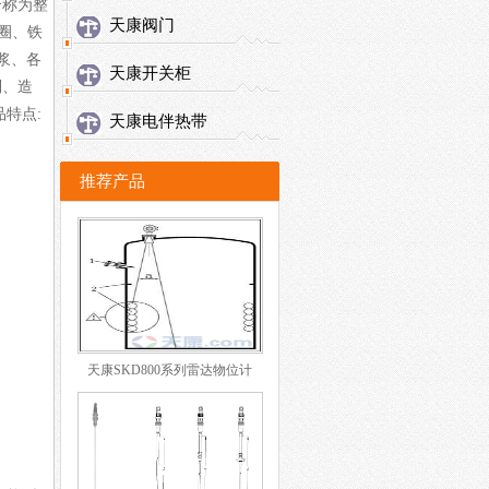
合称为整
天康阀门
圈、铁
浆、各
天康开关柜
制、造
特点:
天康电伴热带
推荐产品
天康SKD800系列雷达物位计